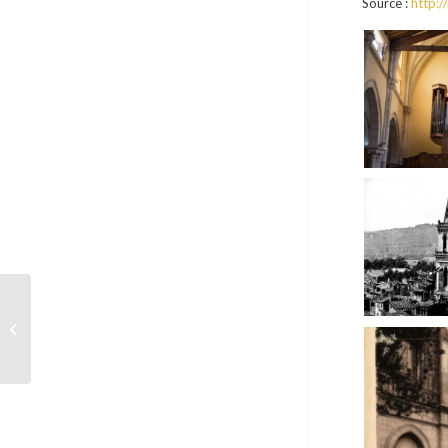
Source :
http:/
Sous Préfecture