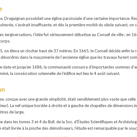
ue
cle, Draguignan possédait une église paroissiale d’une certaine importance. Re
achevée, s’avérait insuffisante, et dès la première moitié du siècle suivant, on
 tergiversations, l’idée fut sérieusement débattue au Conseil de ville ; en 1642
corps.
 on éleva un clocher haut de 37 mètres. En 1665, le Conseil décide enfin la re
 désordres dans la maçonnerie de l’ancienne église que les travaux furent c
te date et jusqu’en 1686, la communauté consacra d’importantes sommes d’arge
iné, la consécration solennelle de l’édifice eut lieu le 4 août suivant.
ion
ise, conçue avec une grande simplicité, était sensiblement plus vaste que cell
érieur). La nef unique bordée à droite et à gauche de chapelles de dimensions i
tres de large.
iée dans les tomes 3 et 4 du Bull. de la Soc. d’Études Scientifiques et Arché
se était livrée à la pioche des démolisseurs, l’étude est remarquable par le sou