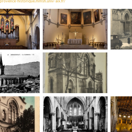
/provence-historique.mmsh.univ-aix.fr/