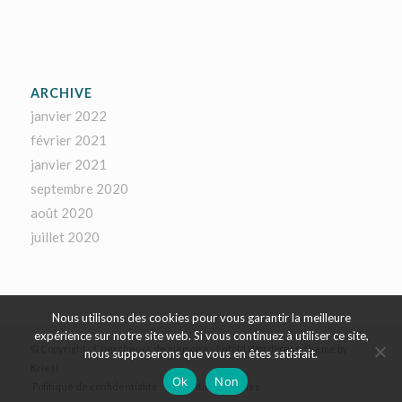
ARCHIVE
janvier 2022
février 2021
janvier 2021
septembre 2020
août 2020
juillet 2020
Nous utilisons des cookies pour vous garantir la meilleure
expérience sur notre site web. Si vous continuez à utiliser ce site,
© Copyright - Chercheurs de mémoire -
Enfold WordPress Theme by
nous supposerons que vous en êtes satisfait.
Kriesi
Ok
Non
Politique de confidentialité
Mentions Légales