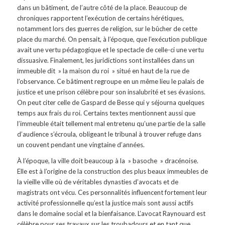
dans un bâtiment, de l’autre côté de la place. Beaucoup de
chroniques rapportent l’exécution de certains hérétiques,
notamment lors des guerres de religion, sur le bûcher de cette
place du marché. On pensait, à l’époque, que l’exécution publique
avait une vertu pédagogique et le spectacle de celle-ci une vertu
dissuasive. Finalement, les juridictions sont installées dans un
immeuble dit » la maison du roi » situé en haut de la rue de
l’observance. Ce bâtiment regroupe en un même lieu le palais de
justice et une prison célèbre pour son insalubrité et ses évasions.
On peut citer celle de Gaspard de Besse qui y séjourna quelques
temps aux frais du roi. Certains textes mentionnent aussi que
l’immeuble était tellement mal entretenu qu’une partie de la salle
d’audience s’écroula, obligeant le tribunal à trouver refuge dans
un couvent pendant une vingtaine d’années.
À l’époque, la ville doit beaucoup à la » basoche » dracénoise.
Elle est à l’origine de la construction des plus beaux immeubles de
la vieille ville où de véritables dynasties d’avocats et de
magistrats ont vécu. Ces personnalités influencent fortement leur
activité professionnelle qu’est la justice mais sont aussi actifs
dans le domaine social et la bienfaisance. L’avocat Raynouard est
célèbre pour ses travaux sur les troubadours et en tant que