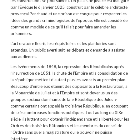
les constructions se poursuivent. Un palais de justice est inauguré
par l’Évêque le 6 janvier 1825, construit par le célèbre architecte
provençal Penchaud et une prison est conçue pour respecter les
idées des grands criminologistes de l’époque. Elle est considérée
comme un modèle de ce qu’il fallait pour faire amender les
prisonniers.
L’art oratoire fleurit, les réquisitoires et les plaidoiries sont
attendus. Un public averti suit les débats et demande à assister
aux audiences.
Les événements de 1848, la répression des Républicains après
l’insurrection de 1851, la chute de l’Empire et la consolidation de
la république mettent d’autant plus les avocats au premier plan.
Beaucoup d’entre eux étaient des opposants à la Restauration, à
la Monarchie de Juillet et à l’Empire et sont devenus un des
groupes sociaux dominants de la » République des Jules »
comme certains ont appelé la troisième République, en occupant
de très nombreuses fonctions publiques. Tout au long du XIXe
siècle, ils luttent pour obtenir l’indépendance et la liberté pour les
Ordres de choisir les Bâtonniers et les membres du conseil de
l’Ordre sans que la magistrature ou le pouvoir ne puisse
interférer.