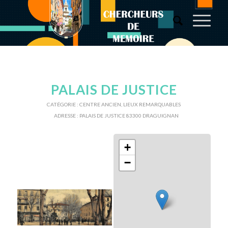
PALAIS DE JUSTICE
CATÉGORIE :
CENTRE ANCIEN
,
LIEUX REMARQUABLES
ADRESSE :
PALAIS DE JUSTICE 83300 DRAGUIGNAN
+
−