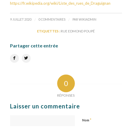
https://fr.wikipedia.org/wiki/Liste_des_rues_de_Draguignan
/
/
9 JUILLET 2020
0 COMMENTAIRES
PAR
WIKIADMIN
ETIQUETTES :
RUE EDMOND POUPÉ
Partager cette entrée
0
RÉPONSES
Laisser un commentaire
*
Nom