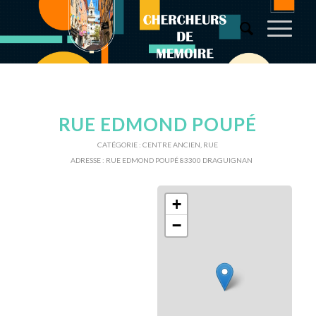
RUE EDMOND POUPÉ
CATÉGORIE :
CENTRE ANCIEN
,
RUE
ADRESSE :
RUE EDMOND POUPÉ 83300 DRAGUIGNAN
+
−