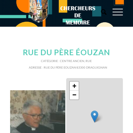
RUE DU PÈRE ÉOUZAN
CATÉGORIE :
CENTRE ANCIEN
,
RUE
ADRESSE :
RUE DU PÈRE EOUZAN 83300 DRAGUIGNAN
+
−