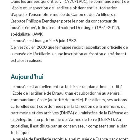
Dans les années qui ont suivi (1978-1981), le commandement de
l’école et l’inspection de l’artillerie obtiennent l’autorisation
d’appeler l’ensemble » musée du Canon et des Artilleurs « .
L’espace Philippe Dentinger porte le nom du concepteur du
musée rénové, le lieutenant-colonel Dentinger (1951-2012),
spécialiste HAWK.
Le musée est inauguré le 5 juin 1982.
Ce n’est qu’en 2000 que le musée reçoit l’appellation officielle de
» musée de l’Artillerie » ; une inscription au fronton du bâtiment
est alors réalisée.
Aujourd’hui
Le musée est actuellement rattaché sur un plan administratif à
l’École de l’artillerie de Draguignan et subordonné au général
commandant l’école (autorité de tutelle). Par ailleurs, ses actions
culturelles sont coordonnées par la Direction de la mémoire, du
patrimoine et des archives (DMPA) du ministère de la Défense et
la Délégation au patrimoine de l’Armée de terre (DelPAT). Au
quotidien, il est dirigé par un conservateur compétent sur le plan
technique.
Le musée de l’artillerie reçoit le label musée de France par décret