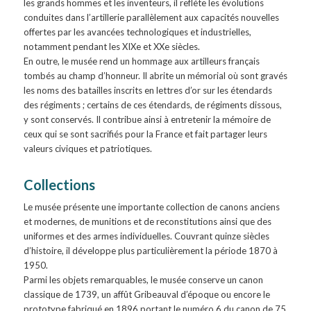
les grands hommes et les inventeurs, il reflète les évolutions
conduites dans l’artillerie parallèlement aux capacités nouvelles
offertes par les avancées technologiques et industrielles,
notamment pendant les XIXe et XXe siècles.
En outre, le musée rend un hommage aux artilleurs français
tombés au champ d’honneur. Il abrite un mémorial où sont gravés
les noms des batailles inscrits en lettres d’or sur les étendards
des régiments ; certains de ces étendards, de régiments dissous,
y sont conservés. Il contribue ainsi à entretenir la mémoire de
ceux qui se sont sacrifiés pour la France et fait partager leurs
valeurs civiques et patriotiques.
Collections
Le musée présente une importante collection de canons anciens
et modernes, de munitions et de reconstitutions ainsi que des
uniformes et des armes individuelles. Couvrant quinze siècles
d’histoire, il développe plus particulièrement la période 1870 à
1950.
Parmi les objets remarquables, le musée conserve un canon
classique de 1739, un affût Gribeauval d’époque ou encore le
prototype fabriqué en 1896 portant le numéro 6 du canon de 75