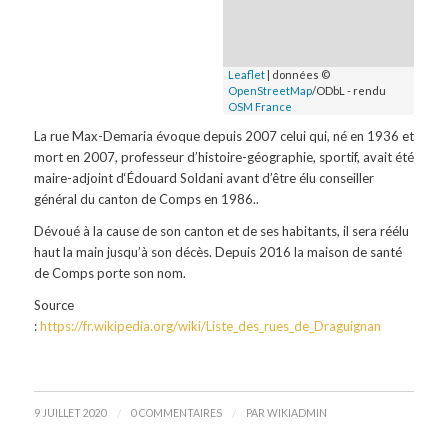
Leaflet
| données ©
OpenStreetMap
/ODbL - rendu
OSM France
La rue Max-Demaria évoque depuis 2007 celui qui, né en 1936 et
mort en 2007, professeur d’histoire-géographie, sportif, avait été
maire-adjoint d
‘Édouard Soldani
avant d’être élu conseiller
général du canton de Comps en 1986.
.
Dévoué à la cause de son canton et de ses habitants, il sera réélu
haut la main jusqu’à son décès. Depuis 2016 la maison de santé
de Comps porte son nom.
Source
:
https://fr.wikipedia.org/wiki/Liste_des_rues_de_Draguignan
/
/
9 JUILLET 2020
0 COMMENTAIRES
PAR
WIKIADMIN