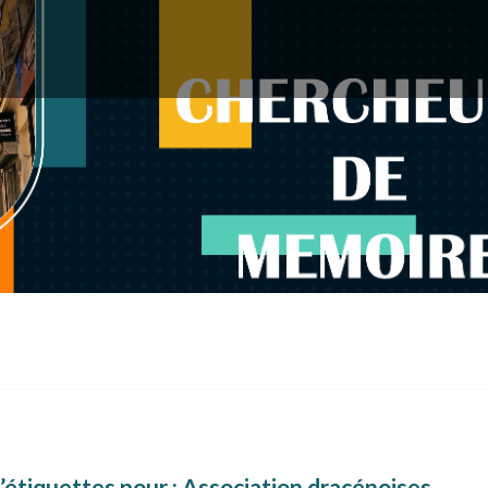
’étiquettes pour :
Association dracénoises