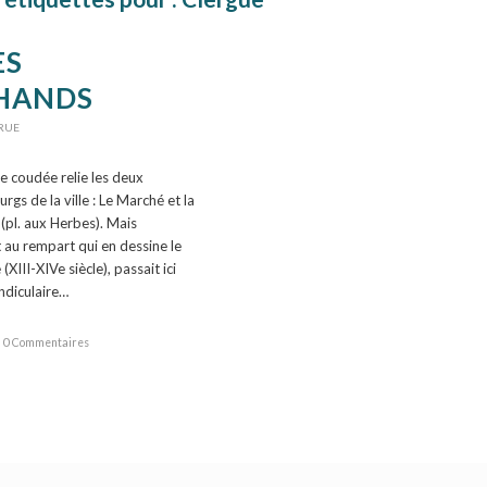
ES
HANDS
RUE
e coudée relie les deux
rgs de la ville : Le Marché et la
(pl. aux Herbes). Mais
 au rempart qui en dessine le
(XIII-XIVe siècle), passait ici
ndiculaire…
0 Commentaires