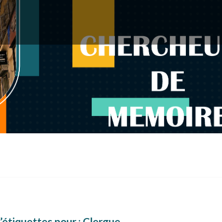
’étiquettes pour :
Clergue