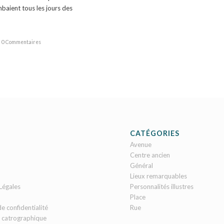
baient tous les jours des
0 Commentaires
CATÉGORIES
Avenue
Centre ancien
Général
Lieux remarquables
Légales
Personnalités illustres
Place
de confidentialité
Rue
 catrographique