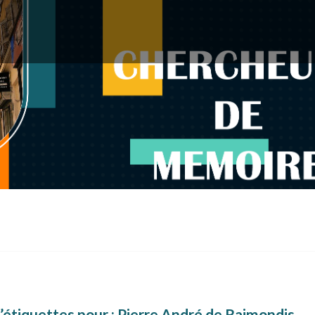
’étiquettes pour :
Pierre André de Raimondis